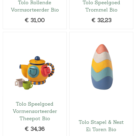
Tolo Rollende
Tolo Speelgoed
i
s
Vormsorteerder Bio
Trommel Bio
j
i
€
31,00
€
32,23
k
s
e
:
p
€
r
2
i
0
j
,
s
0
w
0
a
.
s
:
Tolo Speelgoed
€
Vormensorteerder
2
Theepot Bio
Tolo Stapel & Nest
3
€
34,36
Ei Toren Bio
,