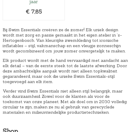
jaar
k
s
€
7,85
e
:
p
€
r
1
Bij Swim Essentials creëren ze de zomer! Elk uniek design
wordt met zorg en passie gemaakt in het eigen atelier in ’s-
i
6
Hertogenbosch. Van kleurrijke zwemkleding tot iconische
j
,
inflatables – stijl, vakmanschap en een vleugje zonneschijn
s
5
wordt gecombineerd om jouw zomer onvergetelijk te maken.
w
0
Elk product wordt met de hand vervaardigd met aandacht aan
elk detail – van de eerste steek tot de laatste afwerking. Door
a
.
deze ambachtelijke aanpak wordt niet alleen topkwaliteit
s
gegarandeerd, maar ook die unieke Swim Essentials-stijl
:
toegevoegd aan elk item.
€
Verder vind Swim Essentials niet alleen stijl belangrijk, maar
ook duurzaamheid. Zowel voor de klanten als voor de
1
toekomst van onze planeet. Met als doel om in 2030 volledig
7
circulair te zijn, maken ze nu al gebruik van gerecyclede
,
materialen en milieuvriendelijke productietechnieken.
9
9
Shop