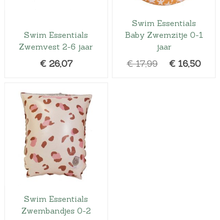
Swim Essentials
Swim Essentials
Baby Zwemzitje 0-1
Zwemvest 2-6 jaar
jaar
O
H
€
26,07
€
17,99
€
16,50
o
u
r
i
s
d
p
i
r
g
o
e
n
p
k
r
e
i
l
j
Swim Essentials
i
s
Zwembandjes 0-2
j
i