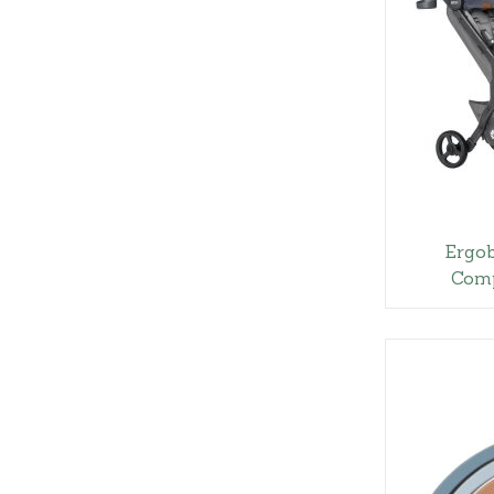
Ergo
Comp