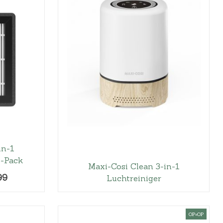
in-1
3-Pack
Maxi-Cosi Clean 3-in-1
H
99
Luchtreiniger
u
i
d
OP=OP