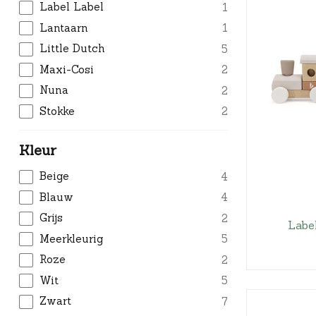
Label Label
1
Lantaarn
1
Little Dutch
5
Maxi-Cosi
2
Nuna
2
Stokke
2
Kleur
Beige
4
Blauw
4
Grijs
2
Labe
Meerkleurig
5
Roze
2
Wit
5
Zwart
7