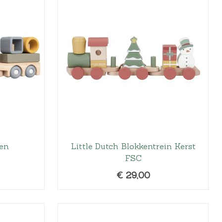
i
g
e
p
r
i
j
s
i
s
:
en
Little Dutch Blokkentrein Kerst
€
FSC
2
2
€
29,00
,
9
9