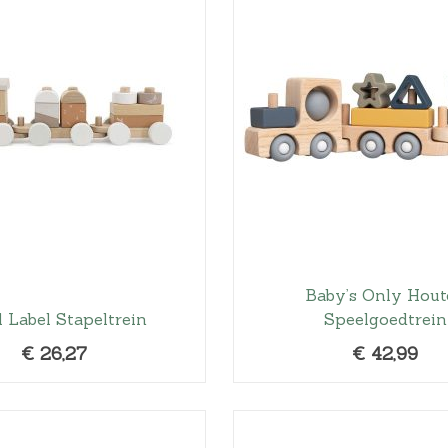
p
r
o
n
k
e
l
i
j
k
e
Baby’s Only Hout
p
l Label Stapeltrein
Speelgoedtrein
r
i
€
26,27
€
42,99
j
s
w