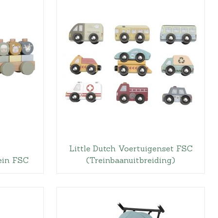
.
Little Dutch Voertuigenset FSC
rein FSC
(Treinbaanuitbreiding)