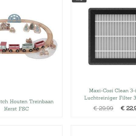
Hoeslakens
Matrasbeschermers
Slaapzakken en inbakeren
Maxi-Cosi Clean 3-
Luchtreiniger Filter 
utch Houten Treinbaan
O
€
29,99
€
22,
Kerst FSC
o
r
s