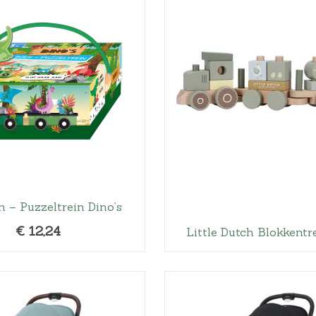
a
s
:
€
2
9
,
9
9
.
n – Puzzeltrein Dino’s
€
12,24
Little Dutch Blokkent